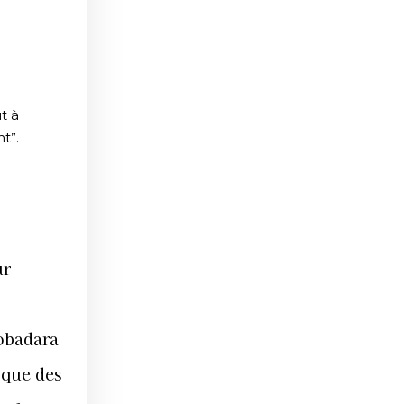
t à
t”.
ur
Mobadara
 que des