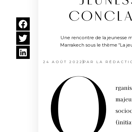
JEUNES
CONCLA
Une rencontre de la jeunesse m
Marrakech sous le thème “La jeu
24 AOÛT 2022
PAR
LA RÉDACTI
O
rganis
majeur
socioc
(initi