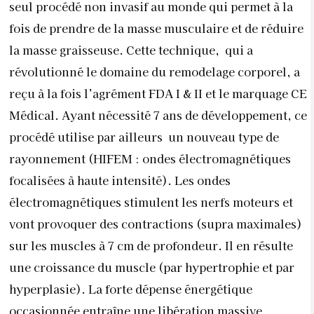
électromagnétiques stimulent les nerfs moteurs et
vont provoquer des contractions (supra maximales)
sur les muscles à 7 cm de profondeur. Il en résulte
une croissance du muscle (par hypertrophie et par
hyperplasie). La forte dépense énergétique
occasionnée entraîne une libération massive
d’acides gras qui provoquent un
“dysfonctionnement” des cellules graisseuses et leur
destruction. Le corps les élimine ensuite dans les 2 à
3 mois après l’arrêt du traitement.
Comment ça marche
?
Après un entretien avec le médecin, des photos de la
silhouette sont réalisées sous tous les angles, puis la