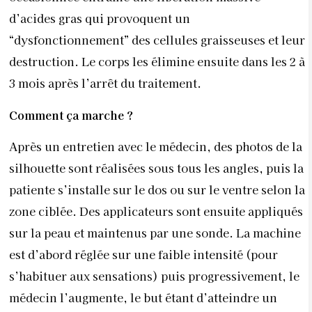
patiente s’installe sur le dos ou sur le ventre selon la
zone ciblée. Des applicateurs sont ensuite appliqués
sur la peau et maintenus par une sonde. La machine
est d’abord réglée sur une faible intensité (pour
s’habituer aux sensations) puis progressivement, le
médecin l’augmente, le but étant d’atteindre un
niveau de 100 à l’issue de la séance. Le muscle se
contracte à 100 % : 5 impulsions sont envoyées par
seconde, soit 20.000 en une séance de 30 minutes, ce
qui équivaut à 20.000 crunchs ou 20.000 squatts,
selon que l’on travaille le ventre ou les fesses (et
c’est l’ensemble du groupe musculaire à chaque fois
qui est concerné). Les sensations sont comparables à
celles de l’électro-stimulation, mais en termes de
puissance et de résultat sur le muscle, l’emsculpt