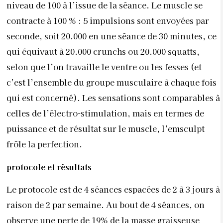
frôle la perfection.
protocole et résultats
Le protocole est de 4 séances espacées de 2 à 3 jours à
raison de 2 par semaine. Au bout de 4 séances, on
observe une perte de 19% de la masse graisseuse
localisée et une augmentation de la masse
musculaire de 16%. À noter que la tonification des
muscles abdominaux améliore le diastasis
(écartement entre les muscles grands droits),
classique après une grossesse, de l’ordre de 10 %. La
machine apporte une réponse efficace pour des
indications tel que le pli fessier (banane roll) en
hypertrophiant le muscle (grand fessier) pour avoir