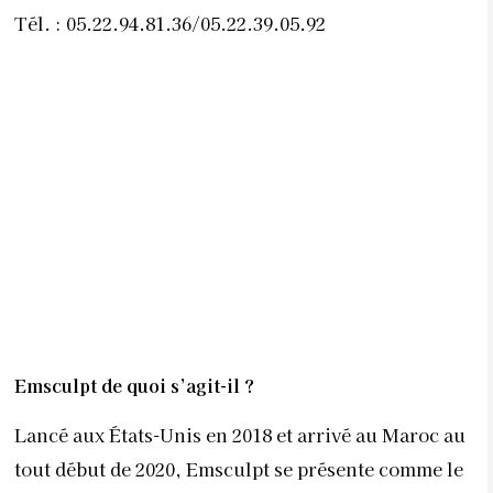
Tél. : 05.22.94.81.36/05.22.39.05.92
Emsculpt de quoi s’agit-il
?
Lancé aux États-Unis en 2018 et arrivé au Maroc au
tout début de 2020, Emsculpt se présente comme le
seul procédé non invasif au monde qui permet à la
fois de prendre de la masse musculaire et de réduire
la masse graisseuse. Cette technique,
qui a
révolutionné le domaine du remodelage corporel, a
reçu à la fois l’agrément FDA I & II et le marquage CE
Médical. Ayant nécessité 7 ans de développement, ce
procédé utilise par ailleurs
un nouveau type de
rayonnement (HIFEM : ondes électromagnétiques
focalisées à haute intensité). Les ondes