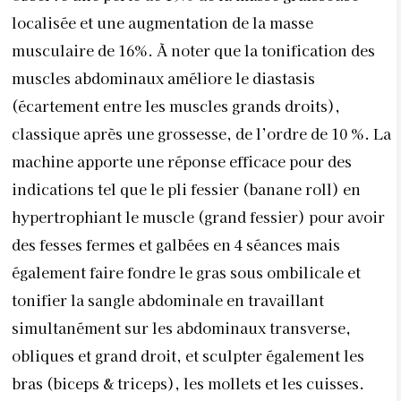
des fesses fermes et galbées en 4 séances mais
également faire fondre le gras sous ombilicale et
tonifier la sangle abdominale en travaillant
simultanément sur les abdominaux transverse,
obliques et grand droit, et sculpter également les
bras (biceps & triceps), les mollets et les cuisses.
Indications
Les 5 indications d’Emsculpt sont : L’abdomen et les
fesses, les bras (biceps & triceps), les mollets et les
cuisses,
Le +
:
Cet appareil permet de réaliser un travail
musculaire unique en son genre. On se sent
tonifié
dès la première séance.