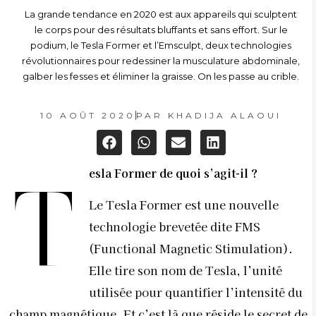
La grande tendance en 2020 est aux appareils qui sculptent
le corps pour des résultats bluffants et sans effort. Sur le
podium, le Tesla Former et l’Emsculpt, deux technologies
révolutionnaires pour redessiner la musculature abdominale,
galber les fesses et éliminer la graisse. On les passe au crible.
10 AOÛT 2020
PAR
KHADIJA ALAOUI
esla Former de quoi s’agit-il
?
T
Le Tesla Former est une nouvelle
technologie brevetée dite FMS
(Functional Magnetic Stimulation).
Elle tire son nom de Tesla, l’unité
utilisée pour quantifier l’intensité du
champ magnétique. Et c’est là que réside le secret de