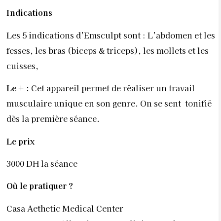
Le prix
3000 DH la séance
Où le pratiquer
?
Casa Aethetic Medical Center
24, rue Imam Allousi- En face clinique Badr-
Bourgogne. Tél. : 05.22.22.75.50.