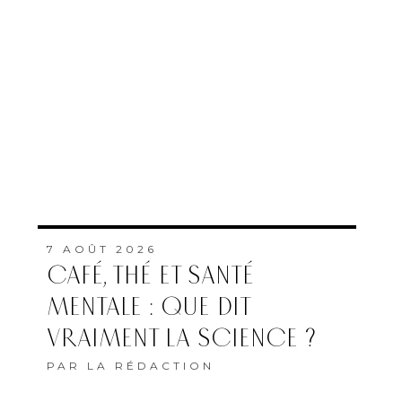
7 AOÛT 2026
CAFÉ, THÉ ET SANTÉ
MENTALE : QUE DIT
VRAIMENT LA SCIENCE ?
PAR
LA RÉDACTION
7 AOÛT 2026
HAKIMA HIMMICH, “TOUT
ÉTAIT À CONSTRUIRE POUR
FAIRE FACE AU SIDA”
PAR
PAULINE MAISTERRA