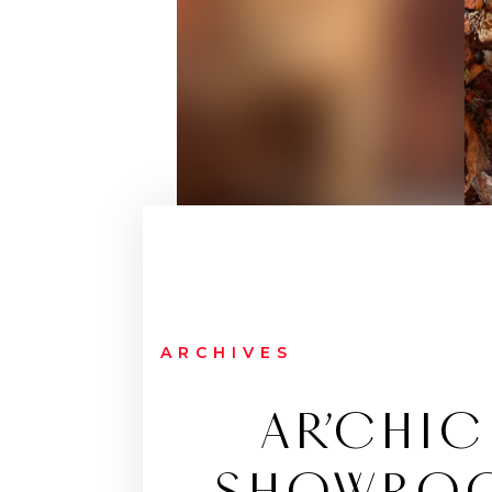
ARCHIVES
AR’CHI