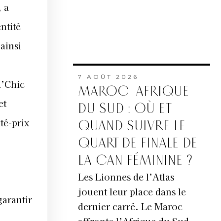
, a
ntité
ainsi
7 AOÛT 2026
R’Chic
MAROC–AFRIQUE
et
DU SUD : OÙ ET
té-prix
QUAND SUIVRE LE
QUART DE FINALE DE
LA CAN FÉMININE ?
Les Lionnes de l’Atlas
jouent leur place dans le
garantir
dernier carré. Le Maroc