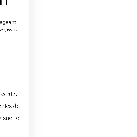
H
nageant
e, issus
s
ssible.
ectes de
isuelle