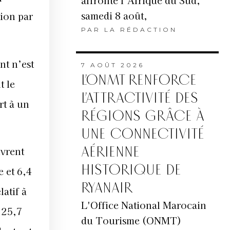
affronte l’Afrique du Sud,
samedi 8 août,
tion par
PAR
LA RÉDACTION
.
nt n’est
7 AOÛT 2026
L’ONMT RENFORCE
t le
L’ATTRACTIVITÉ DES
rt à un
RÉGIONS GRÂCE À
.
UNE CONNECTIVITÉ
AÉRIENNE
uvrent
HISTORIQUE DE
e et 6,4
RYANAIR
atif à
L'Office National Marocain
– 25,7
du Tourisme (ONMT)