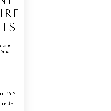
NT
IRE
LES
ré une
 3ème
tre 76,3
tre de