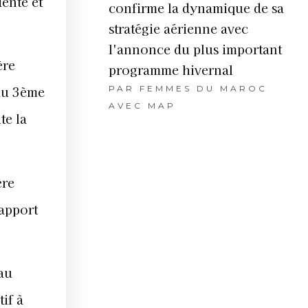
ente et
confirme la dynamique de sa
stratégie aérienne avec
l'annonce du plus important
ère
programme hivernal
 au 3ème
PAR
FEMMES DU MAROC
AVEC MAP
te la
ère
apport
au
if à