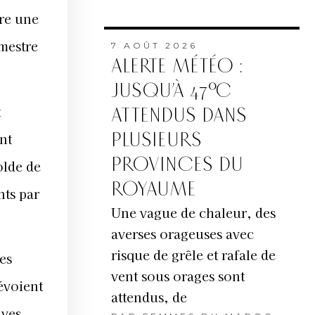
tre une
imestre
7 AOÛT 2026
ALERTE MÉTÉO :
JUSQU’À 47°C
t
ATTENDUS DANS
PLUSIEURS
nt
PROVINCES DU
olde de
ROYAUME
nts par
Une vague de chaleur, des
averses orageuses avec
risque de grêle et rafale de
es
vent sous orages sont
évoient
attendus, de
ives