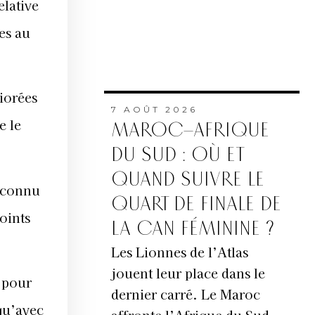
elative
es au
iorées
7 AOÛT 2026
e le
MAROC–AFRIQUE
DU SUD : OÙ ET
QUAND SUIVRE LE
, connu
QUART DE FINALE DE
oints
LA CAN FÉMININE ?
Les Lionnes de l’Atlas
jouent leur place dans le
 pour
dernier carré. Le Maroc
 qu’avec