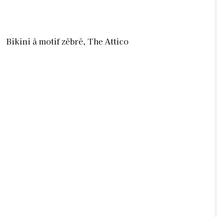
Bikini à motif zébré, The Attico
Bikini à imprimé léopard, Noire Swimwear