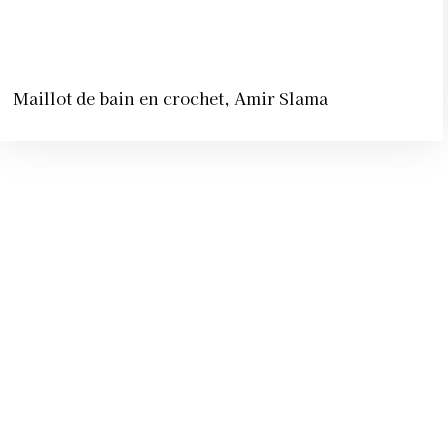
7 AOÛT 2026
CAFÉ, THÉ ET SANTÉ
MENTALE : QUE DIT
VRAIMENT LA SCIENCE ?
PAR
LA RÉDACTION
7 AOÛT 2026
HAKIMA HIMMICH, “TOUT