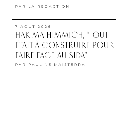
7 AOÛT 2026
MAROC–AFRIQUE DU SUD
: OÙ ET QUAND SUIVRE LE
QUART DE FINALE DE LA
CAN FÉMININE ?
PAR
LA RÉDACTION
7 AOÛT 2026
L’ONMT RENFORCE
L’ATTRACTIVITÉ DES
RÉGIONS GRÂCE À UNE
CONNECTIVITÉ AÉRIENNE
HISTORIQUE DE RYANAIR
PAR
FEMMES DU MAROC AVEC