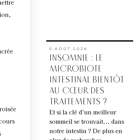
mettre
ion,
5 AOÛT 2026
ncrée
INSOMNIE : LE
MICROBIOTE
INTESTINAL BIENTÔT
AU CŒUR DES
,
TRAITEMENTS ?
roisée
Et si la clé d'un meilleur
rcours
sommeil se trouvait... dans
notre intestin ? De plus en
s