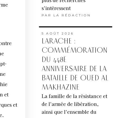
plus de recherches
orme
s'intéressent
PAR
LA RÉDACTION
5 AOÛT 2026
LARACHE :
ontre
COMMÉMORATION
ne
DU 448E
pt-
ANNIVERSAIRE DE LA
une
BATAILLE DE OUED AL
phie
MAKHAZINE
n et
La famille de la résistance et
de l'armée de libération,
rques et
ainsi que l'ensemble du
e.