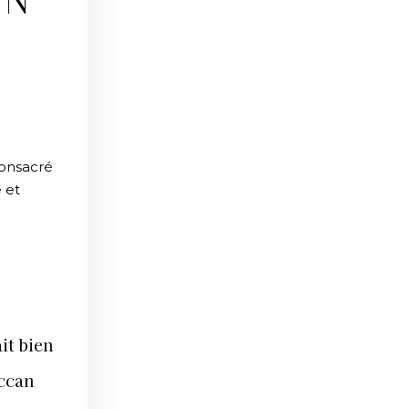
ON
consacré
 et
it bien
ccan