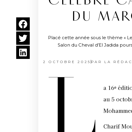
CÉLÈBRE CA
DU MARO
Placé cette année sous le thème « Le b
Salon du Cheval d’El Jadida pours
2 OCTOBRE 2025
PAR
LA RÉDAC
L
a 16ᵉ édit
au 5 octob
Mohammed
Charif Mou