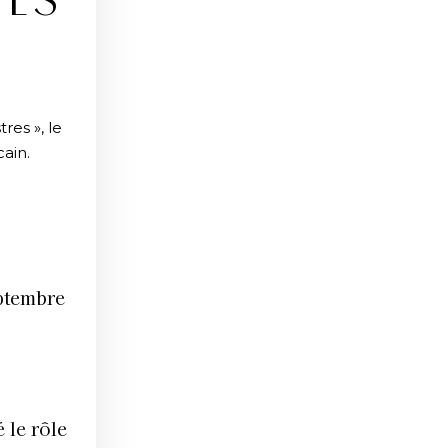
PES
res », le
ain.
eptembre
 le rôle