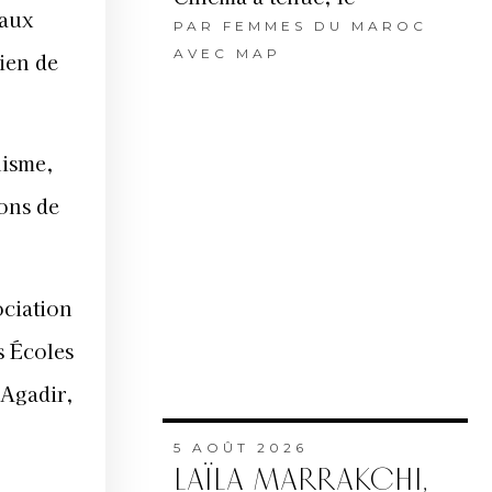
 aux
PAR
FEMMES DU MAROC
AVEC MAP
tien de
nisme,
ions de
ociation
s Écoles
 Agadir,
5 AOÛT 2026
LAÏLA MARRAKCHI,