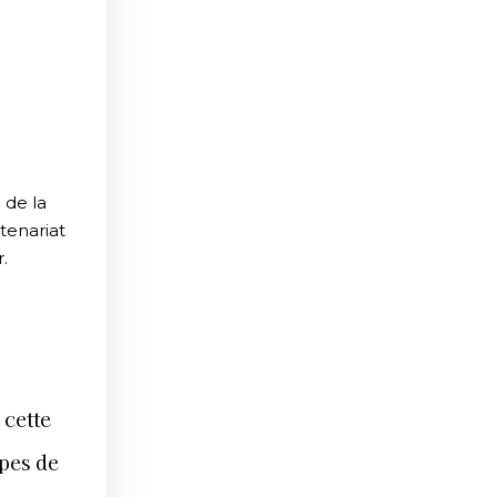
 de la
enariat
.
 cette
pes de