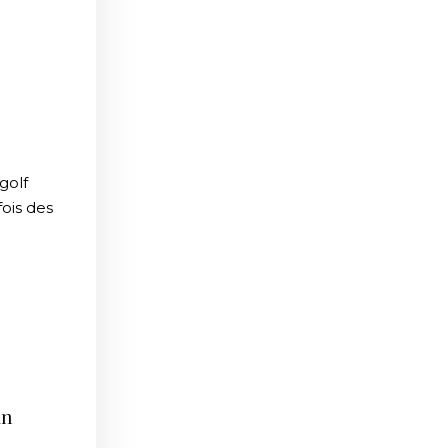
golf
fois des
an