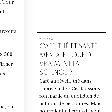
n Tour
olf
parcours
7 AOÛT 2026
CAFÉ, THÉ ET SANTÉ
S$ 500
MENTALE : QUE DIT
VRAIMENT LA
firmer
SCIENCE ?
nds
Café au réveil, thé dans
l’après-midi… Ces boissons
font partie du quotidien de
millions de personnes. Mais
oc, qui
pourraient-elles aussi avoir