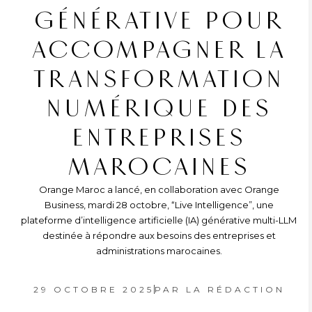
GÉNÉRATIVE POUR
ACCOMPAGNER LA
TRANSFORMATION
NUMÉRIQUE DES
ENTREPRISES
MAROCAINES
Orange Maroc a lancé, en collaboration avec Orange
Business, mardi 28 octobre, “Live Intelligence”, une
plateforme d’intelligence artificielle (IA) générative multi-LLM
destinée à répondre aux besoins des entreprises et
administrations marocaines.
29 OCTOBRE 2025
PAR
LA RÉDACTION