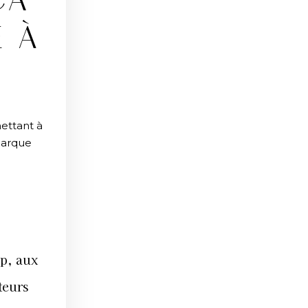
CA
E À
mettant à
 marque
up, aux
teurs