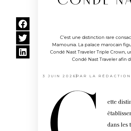
CONDÉ NA
C’est une distinction rare consa
Mamounia. La palace marocain figu
Condé Nast Traveler Triple Crown, u
Condé Nast Traveler afin 
3 JUIN 2026
PAR
LA RÉDACTION
C
ette dist
établisse
dans les 