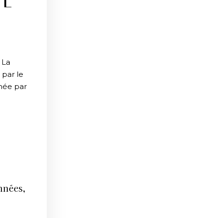
LE
 La
 par le
née par
années,