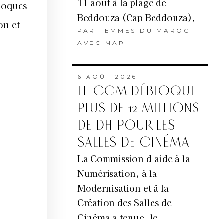
11 août à la plage de
époques
Beddouza (Cap Beddouza),
on et
PAR
FEMMES DU MAROC
AVEC MAP
6 AOÛT 2026
LE CCM DÉBLOQUE
PLUS DE 12 MILLIONS
DE DH POUR LES
SALLES DE CINÉMA
La Commission d'aide à la
Numérisation, à la
Modernisation et à la
Création des Salles de
Cinéma a tenue, le