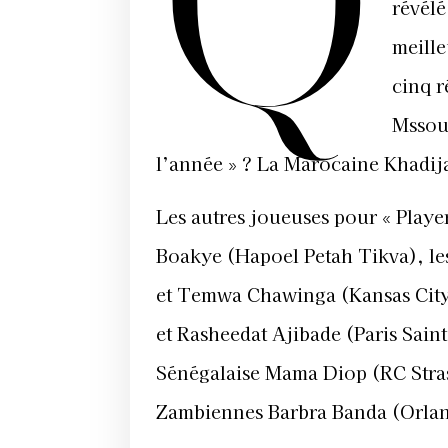
Q
révélé
meill
cinq r
Mssou
l’année » ? La Marocaine Khadij
Les autres joueuses pour « Play
Boakye (Hapoel Petah Tikva), l
et Temwa Chawinga (Kansas City
et Rasheedat Ajibade (Paris Sai
Sénégalaise Mama Diop (RC Stras
Zambiennes Barbra Banda (Orlan