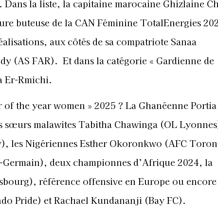
. Dans la liste, la capitaine marocaine Ghizlaine 
eure buteuse de la CAN Féminine TotalEnergies 20
éalisations, aux côtés de sa compatriote Sanaa
dy (AS FAR). Et dans la catégorie « Gardienne de
a Er-Rmichi.
er of the year women » 2025 ? La Ghanéenne Portia
es sœurs malawites Tabitha Chawinga (OL Lyonnes
), les Nigériennes Esther Okoronkwo (AFC Toron
nt-Germain), deux championnes d’Afrique 2024, la
bourg), référence offensive en Europe ou encore 
do Pride) et Rachael Kundananji (Bay FC).