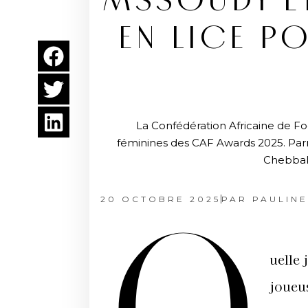
MSSOUDY ET
EN LICE P
La Confédération Africaine de Fo
féminines des CAF Awards 2025. Parmi
Chebbak,
20 OCTOBRE 2025
PAR
PAULINE
uelle 
joueus