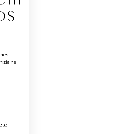
CHI
DS
ries
hizlaine
été