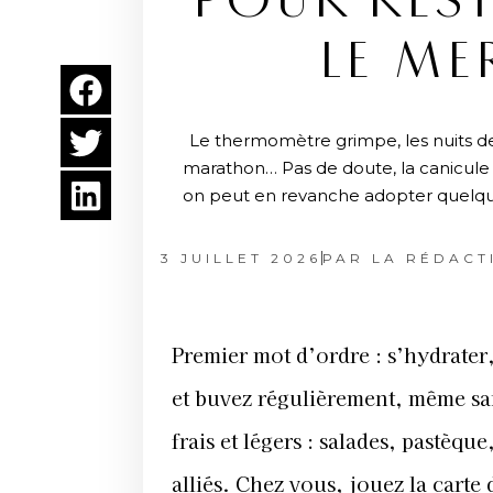
POUR REST
LE ME
Le thermomètre grimpe, les nuits d
marathon… Pas de doute, la canicule es
on peut en revanche adopter quelques
3 JUILLET 2026
PAR
LA RÉDACT
Premier mot d’ordre : s’hydrater
et buvez régulièrement, même sans
frais et légers : salades, pastè
alliés. Chez vous, jouez la carte 