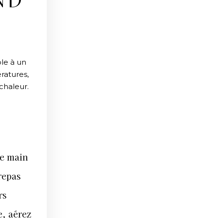
ND
le à un
ératures,
chaleur.
de main
repas
rs
e, aérez