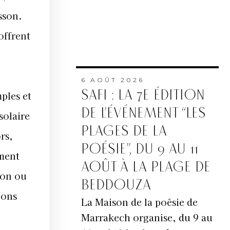
isson.
offrent
6 AOÛT 2026
SAFI : LA 7E ÉDITION
ples et
DE L’ÉVÉNEMENT “LES
solaire
PLAGES DE LA
rs,
POÉSIE”, DU 9 AU 11
ment
AOÛT À LA PLAGE DE
ion ou
BEDDOUZA
bons
La Maison de la poésie de
Marrakech organise, du 9 au