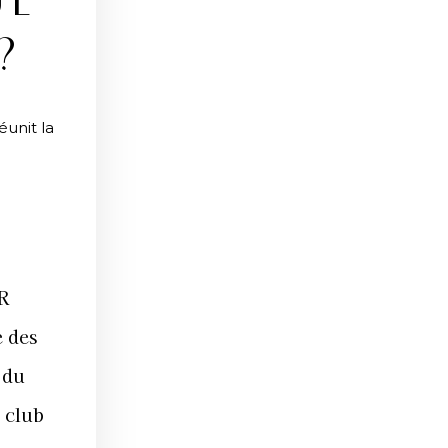
UE
?
unit la
AR
e des
 du
 club