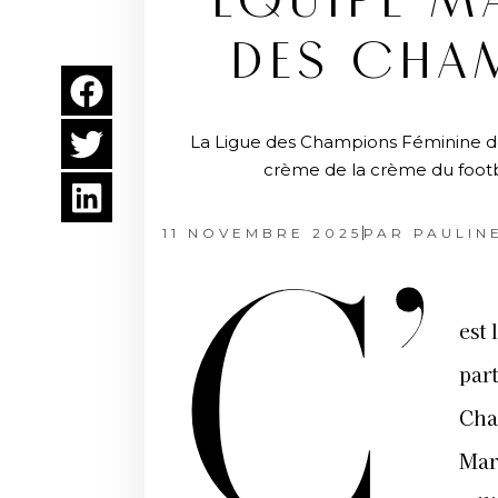
ÉQUIPE M
DES CHAM
La Ligue des Champions Féminine de 
crème de la crème du footba
11 NOVEMBRE 2025
PAR
PAULIN
C’
est
par
Cha
Mar