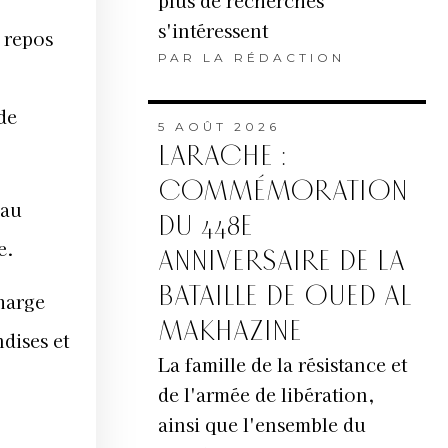
plus de recherches
s'intéressent
 repos
PAR
LA RÉDACTION
de
5 AOÛT 2026
LARACHE :
COMMÉMORATION
 au
DU 448E
e.
ANNIVERSAIRE DE LA
BATAILLE DE OUED AL
charge
MAKHAZINE
dises et
La famille de la résistance et
de l'armée de libération,
ainsi que l'ensemble du