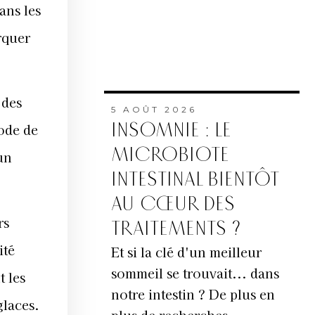
ans les
rquer
 des
5 AOÛT 2026
INSOMNIE : LE
Code de
MICROBIOTE
un
INTESTINAL BIENTÔT
AU CŒUR DES
rs
TRAITEMENTS ?
ité
Et si la clé d'un meilleur
sommeil se trouvait... dans
 les
notre intestin ? De plus en
glaces.