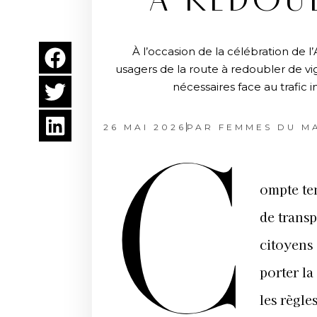
À REDOUB
À l’occasion de la célébration de l
usagers de la route à redoubler de vi
nécessaires face au trafic 
26 MAI 2026
PAR
FEMMES DU M
C
ompte te
de trans
citoyens
porter la
les règle