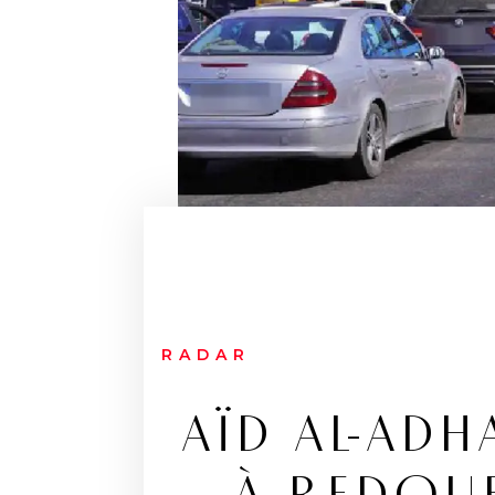
RADAR
AÏD AL-ADH