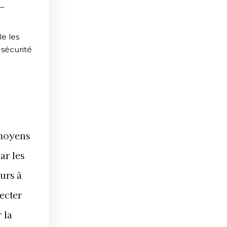
E
le les
 sécurité
 moyens
ar les
urs à
pecter
 la