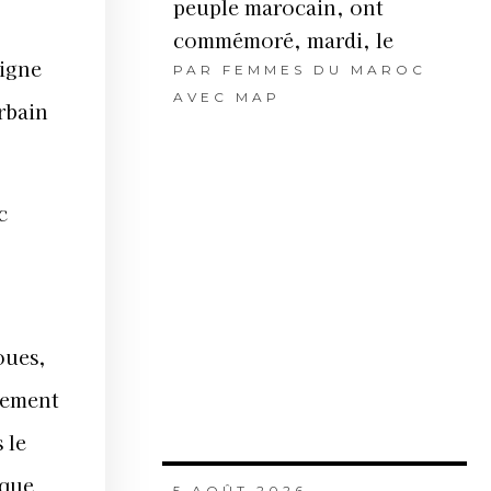
peuple marocain, ont
commémoré, mardi, le
ligne
PAR
FEMMES DU MAROC
AVEC MAP
rbain
c
oues,
ctement
 le
 que
5 AOÛT 2026