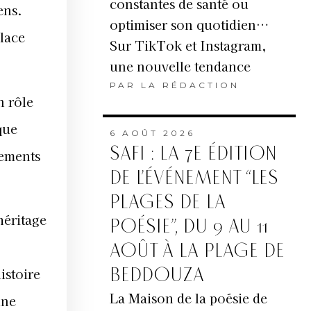
constantes de santé ou
ens.
optimiser son quotidien…
place
Sur TikTok et Instagram,
une nouvelle tendance
PAR
LA RÉDACTION
n rôle
que
6 AOÛT 2026
SAFI : LA 7E ÉDITION
nements
DE L’ÉVÉNEMENT “LES
PLAGES DE LA
héritage
POÉSIE”, DU 9 AU 11
AOÛT À LA PLAGE DE
BEDDOUZA
istoire
La Maison de la poésie de
une