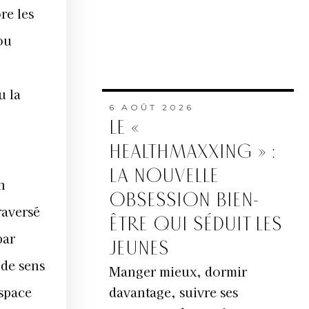
re les
ou
u la
6 AOÛT 2026
LE «
HEALTHMAXXING » :
LA NOUVELLE
n
OBSESSION BIEN-
raversé
ÊTRE QUI SÉDUIT LES
par
JEUNES
 de sens
Manger mieux, dormir
davantage, suivre ses
espace