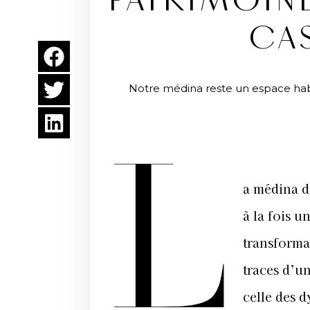
PATRIMOINE 
CA
Notre médina reste un espace habi
L
a médina d
à la fois u
transformat
traces d’u
celle des d