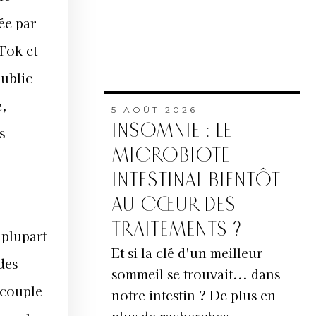
ée par
Tok et
public
e,
5 AOÛT 2026
INSOMNIE : LE
s
MICROBIOTE
INTESTINAL BIENTÔT
AU CŒUR DES
TRAITEMENTS ?
 plupart
Et si la clé d'un meilleur
des
sommeil se trouvait... dans
 couple
notre intestin ? De plus en