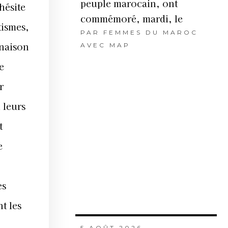
peuple marocain, ont
hésite
commémoré, mardi, le
tismes,
PAR
FEMMES DU MAROC
inaison
AVEC MAP
e
r
 leurs
t
e
es
t les
5 AOÛT 2026