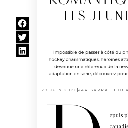
ROMANTIQU
LES JEU
Impossible de passer à côté du 
hockey charismatiques, héroïnes atta
devenue une référence de la new r
adaptation en série, découvrez pourq
29 JUIN 2026
PAR
SARRAE BOU
epuis p
canadi