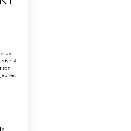
RE
S
rs de
nedy est
r son
 jeunes.
le