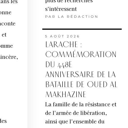
plus de recherches
ans les
s'intéressent
donne
PAR
LA RÉDACTION
raconte
 et
5 AOÛT 2026
LARACHE :
comme
COMMÉMORATION
sincère,
DU 448E
ANNIVERSAIRE DE LA
BATAILLE DE OUED AL
MAKHAZINE
La famille de la résistance et
de l'armée de libération,
des
ainsi que l'ensemble du