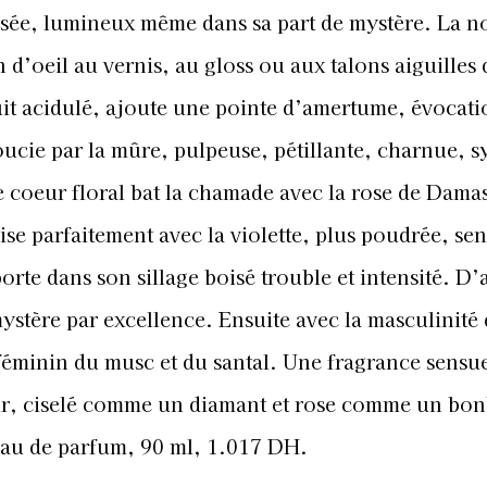
oisée, lumineux même dans sa part de mystère. La n
 d’oeil au vernis, au gloss ou aux talons aiguilles 
ruit acidulé, ajoute une pointe d’amertume, évocat
ucie par la mûre, pulpeuse, pétillante, charnue, 
 coeur floral bat la chamade avec la rose de Dama
se parfaitement avec la violette, plus poudrée, sen
orte dans son sillage boisé trouble et intensité. D
ystère par excellence. Ensuite avec la masculinité
e féminin du musc et du santal. Une fragrance sensue
r, ciselé comme un diamant et rose comme un bo
 eau de parfum, 90 ml, 1.017 DH.