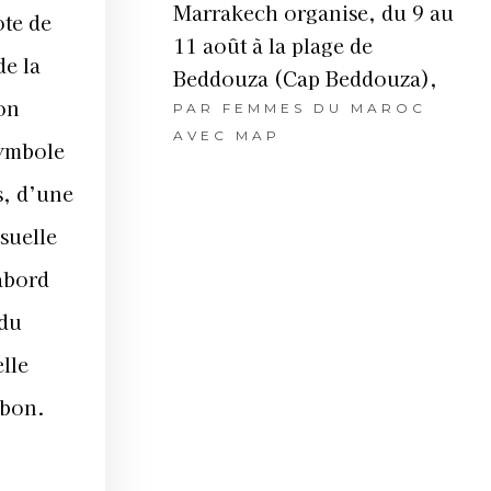
Marrakech organise, du 9 au
ote de
11 août à la plage de
de la
Beddouza (Cap Beddouza),
ion
PAR
FEMMES DU MAROC
AVEC MAP
symbole
s, d’une
suelle
’abord
 du
lle
nbon.