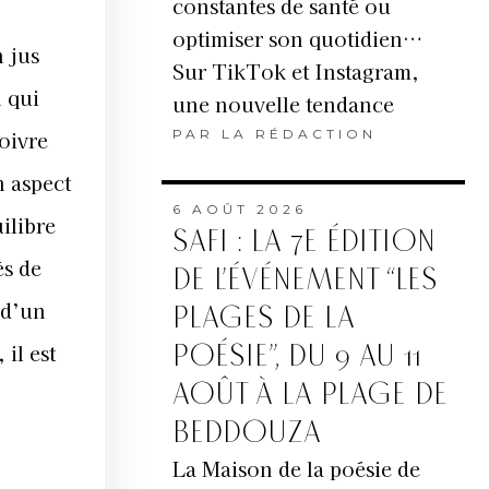
constantes de santé ou
optimiser son quotidien…
n jus
Sur TikTok et Instagram,
n qui
une nouvelle tendance
oivre
PAR
LA RÉDACTION
n aspect
6 AOÛT 2026
ilibre
SAFI : LA 7E ÉDITION
ès de
DE L’ÉVÉNEMENT “LES
 d’un
PLAGES DE LA
il est
POÉSIE”, DU 9 AU 11
AOÛT À LA PLAGE DE
BEDDOUZA
La Maison de la poésie de