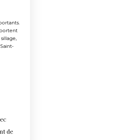
portants.
sportent
sillage,
 Saint-
vec
nt de