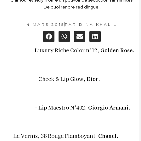
Glamour et sexy, il offre un pouvoir de séduction sans limites.
De quoi rendre red dingue !
4 MARS 2015
PAR
DINA KHALIL
Luxury Riche Color n°12,
Golden Rose.
–
– Cheek & Lip Glow,
Dior.
– Lip Maestro N°402,
Giorgio Armani.
– Le Vernis, 38 Rouge Flamboyant,
Chanel.