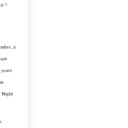
té ?
embre, à
rant
r jouer
ms
y Night
k,