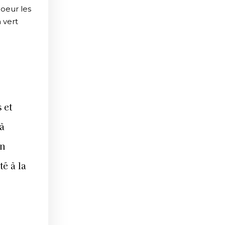
coeur les
 vert
 et
 à
en
té à la