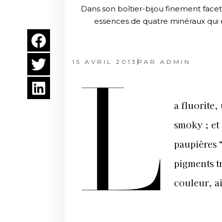
Dans son boîtier-bijou finement face
essences de quatre minéraux qui ex
15 AVRIL 2013
PAR
ADMIN
L
a fluorite,
smoky ; et 
paupières 
pigments tr
couleur, a