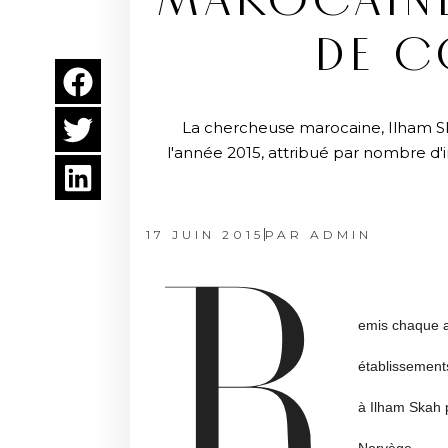
MAROCAINE
DE C
La chercheuse marocaine, Ilham Sk
l'année 2015, attribué par nombre d'
17 JUIN 2015
PAR
ADMIN
R
emis chaque an
établissements
à Ilham Skah p