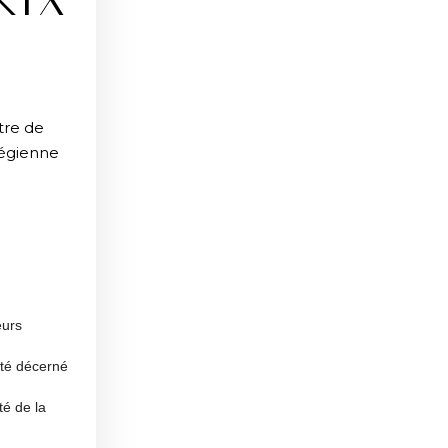
RIX
tre de
végienne
eurs
été décerné
té de la