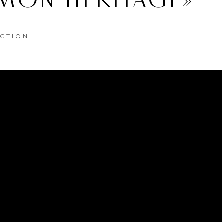
 MON HÉRITAGE»
CTION