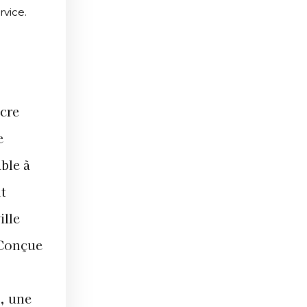
rvice.
ocre
e
ble à
t
ille
 Conçue
, une