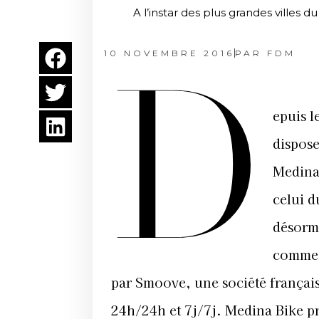
A l’instar des plus grandes villes 
10 NOVEMBRE 2016
PAR
FDM
D
epuis l
dispose
Medina 
celui d
désorma
comme 
par Smoove, une société français
24h/24h et 7j/7j. Medina Bike p