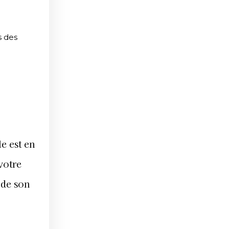
s des
e est en
votre
 de son