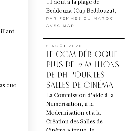
11 août à la plage de
Beddouza (Cap Beddouza),
PAR
FEMMES DU MAROC
AVEC MAP
illant.
6 AOÛT 2026
LE CCM DÉBLOQUE
PLUS DE 12 MILLIONS
DE DH POUR LES
SALLES DE CINÉMA
pas que
La Commission d'aide à la
Numérisation, à la
Modernisation et à la
Création des Salles de
Cinéma a tenue, le