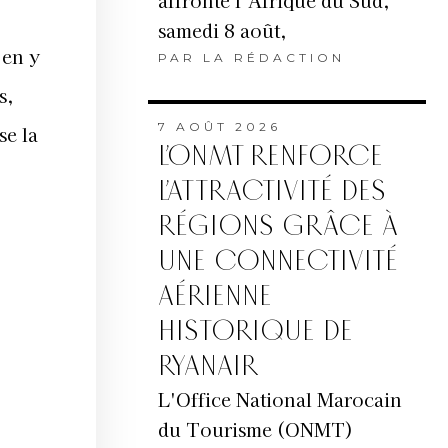
affronte l’Afrique du Sud,
samedi 8 août,
 en y
PAR
LA RÉDACTION
s,
7 AOÛT 2026
se la
L’ONMT RENFORCE
L’ATTRACTIVITÉ DES
RÉGIONS GRÂCE À
UNE CONNECTIVITÉ
AÉRIENNE
HISTORIQUE DE
RYANAIR
L'Office National Marocain
du Tourisme (ONMT)