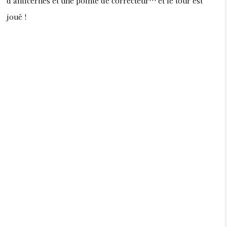
d'anticernes et une pointe de correcteur… et le tour est
joué !