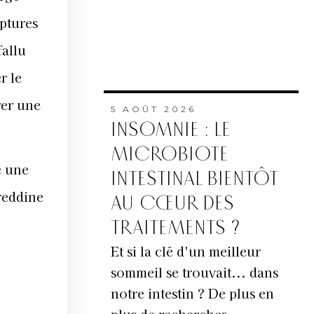
lptures
fallu
r le
rer une
5 AOÛT 2026
INSOMNIE : LE
MICROBIOTE
é une
INTESTINAL BIENTÔT
reddine
AU CŒUR DES
TRAITEMENTS ?
Et si la clé d'un meilleur
sommeil se trouvait... dans
notre intestin ? De plus en