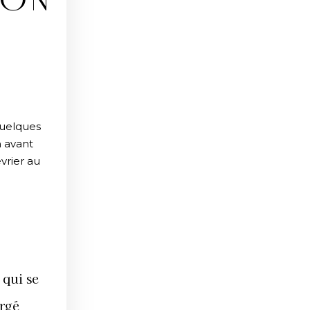
ION
quelques
n avant
vrier au
 qui se
ergé