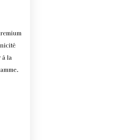
 premium
nicité
 à la
e gamme.