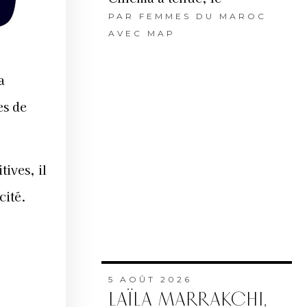
PAR
FEMMES DU MAROC
AVEC MAP
a
es de
tives, il
cité.
5 AOÛT 2026
LAÏLA MARRAKCHI,