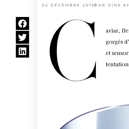
24 DÉCEMBRE 2015
PAR
DINA K
C
aviar, f
gorgés d’
et sensor
tentation