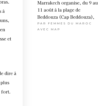
bras.
Marrakech organise, du 9 au
11 août à la plage de
s à
Beddouza (Cap Beddouza),
 uns,
PAR
FEMMES DU MAROC
 en
AVEC MAP
sse et
e dire à
 plus
 fort.