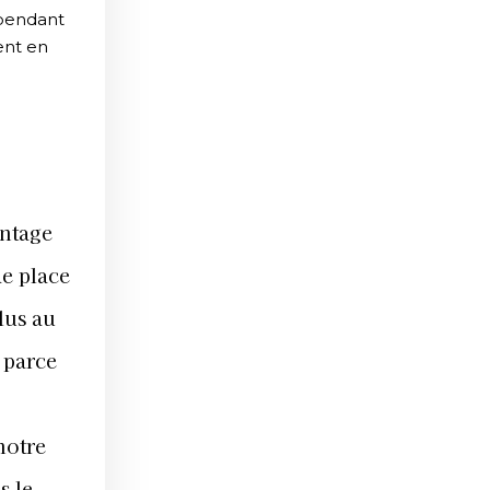
ependant
ent en
antage
de place
lus au
 parce
notre
s le