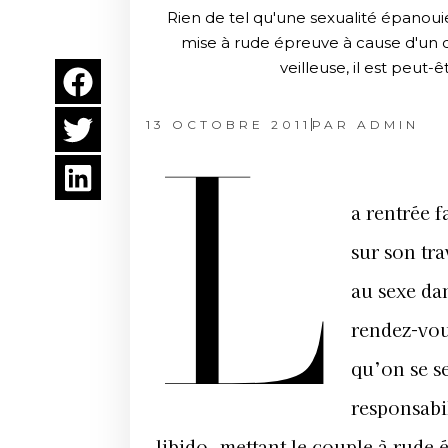
Rien de tel qu'une sexualité épanoui
mise à rude épreuve à cause d'un qu
veilleuse, il est peut
13 OCTOBRE 2011
PAR
ADMIN
L
a rentrée f
sur son tra
au sexe dan
rendez-vous
qu’on se s
responsabil
libido, mettant le couple à rude é