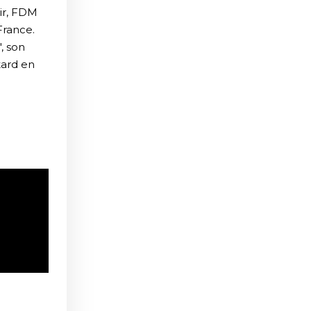
dir, FDM
France.
, son
tard en