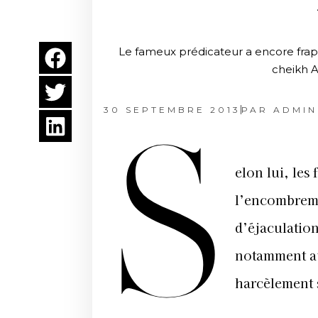
Le fameux prédicateur a encore frapp
cheikh A
30 SEPTEMBRE 2013
PAR
ADMIN
S
elon lui, les
l’encombreme
d’éjaculatio
notamment aup
harcèlement 