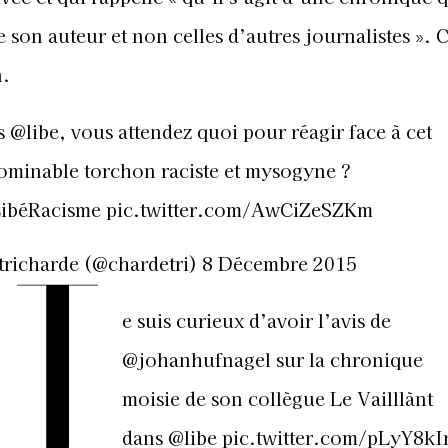
 son auteur et non celles d’autres journalistes ». C
n.
es
@libe
, vous attendez quoi pour réagir face à cet
ominable torchon raciste et mysogyne ?
ibéRacisme
pic.twitter.com/AwCiZeSZKm
J
tricharde (@chardetri)
8 Décembre 2015
e suis curieux d’avoir l’avis de
@johanhufnagel
sur la chronique
moisie de son collègue Le Vailllànt
dans
@libe
pic.twitter.com/pLyY8kI