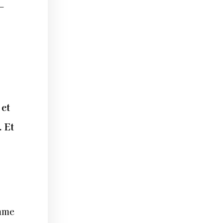
E
 et
. Et
emme