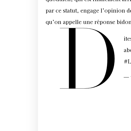
par ce statut, engage l’opinion de
D
qu’on appelle une réponse bido
it
ab
#L
— 