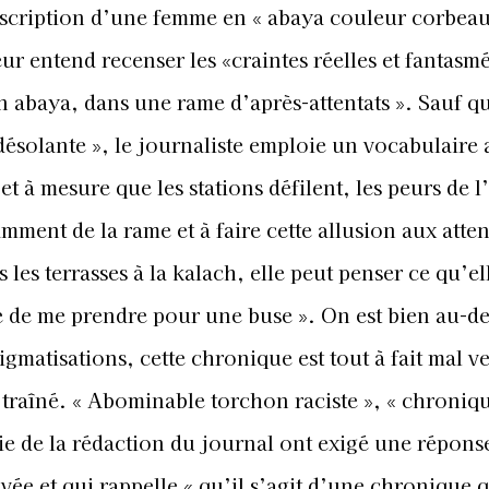
description d’une femme en « abaya couleur corbeau
r entend recenser les «craintes réelles et fantasm
 abaya, dans une rame d’après-attentats ». Sauf q
désolante », le journaliste emploie un vocabulaire 
 et à mesure que les stations défilent, les peurs de
mment de la rame et à faire cette allusion aux atten
s les terrasses à la kalach, elle peut penser ce qu’el
te de me prendre pour une buse ». On est bien au-de
igmatisations, cette chronique est tout à fait mal v
s traîné. « Abominable torchon raciste », « chroniq
rtie de la rédaction du journal ont exigé une répons
ivée et qui rappelle « qu’il s’agit d’une chronique q