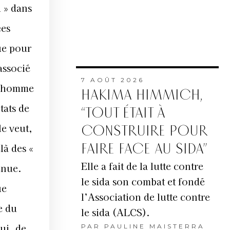
 » dans
ées
ue pour
associé
7 AOÛT 2026
 l’homme
HAKIMA HIMMICH,
tats de
“TOUT ÉTAIT À
le veut,
CONSTRUIRE POUR
FAIRE FACE AU SIDA”
là des «
Elle a fait de la lutte contre
enue.
le sida son combat et fondé
ue
l’Association de lutte contre
e du
le sida (ALCS).
ui, de
PAR
PAULINE MAISTERRA