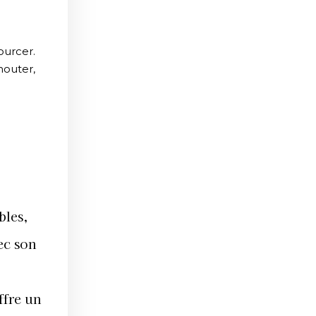
ourcer.
houter,
bles,
ec son
ffre un