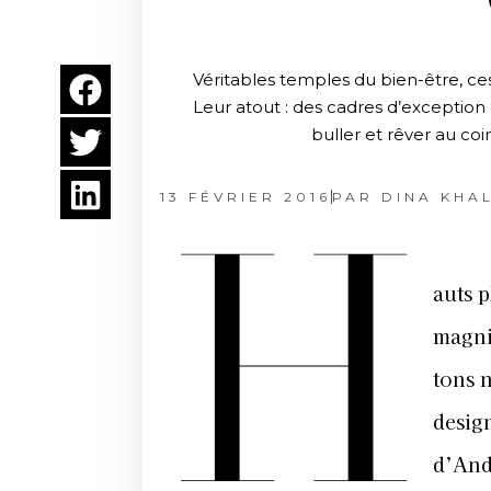
Véritables temples du bien-être, ce
Leur atout : des cadres d’exceptio
buller et rêver au coi
13 FÉVRIER 2016
PAR
DINA KHAL
H
auts 
magni
tons n
desig
d’And