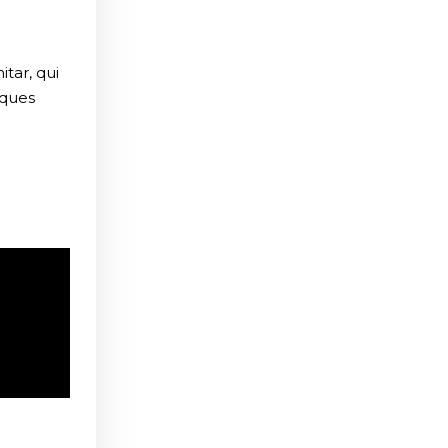
tar, qui
lques