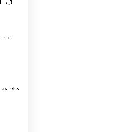
LS
ion du
iers rôles