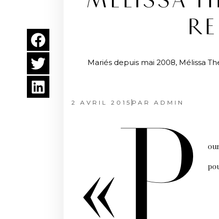
MÉLISSA T
RE
Mariés depuis mai 2008, Mélissa Th
2 AVRIL 2015
PAR
ADMIN
«p
our
pou