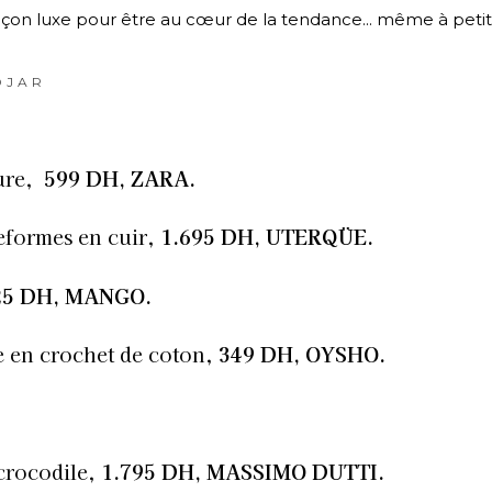
açon luxe pour être au cœur de la tendance... même à petits
DJAR
rure,
599 DH, ZARA.
teformes en cuir,
1.695 DH, UTERQÜE.
25 DH, MANGO.
e en crochet de coton,
349 DH, OYSHO.
 crocodile,
1.795 DH, MASSIMO DUTTI.