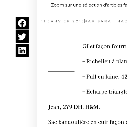
Zoom sur une sélection d’articles f
11 JANVIER 2015
PAR
SARAH NA
–
Gilet façon four
– Richelieu à pla
– Pull en laine,
4
– Echarpe triangl
– Jean,
279 DH, H&M.
– Sac bandoulière en cuir façon