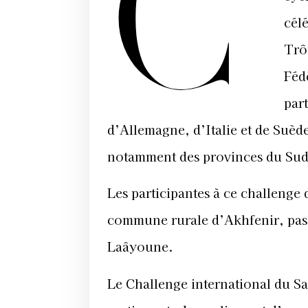
C’
cél
Trô
Féd
par
d’Allemagne, d’Italie et de Suède
notamment des provinces du Sud 
Les participantes à ce challenge
commune rurale d’Akhfenir, pass
Laâyoune.
Le Challenge international du Sa