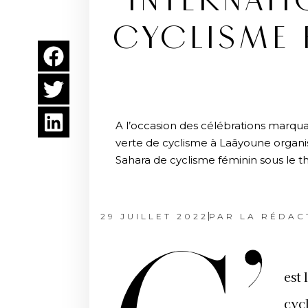
INTERNATI
CYCLISME F
A l’occasion des célébrations marqua
verte de cyclisme à Laâyoune organise
Sahara de cyclisme féminin sous le thè
29 JUILLET 2022
PAR
LA RÉDAC
est 
cyc