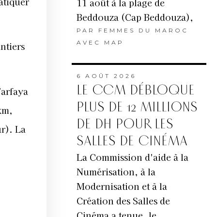
atiquer
11 août à la plage de
Beddouza (Cap Beddouza),
PAR
FEMMES DU MAROC
AVEC MAP
ntiers
6 AOÛT 2026
LE CCM DÉBLOQUE
Tarfaya
PLUS DE 12 MILLIONS
km,
DE DH POUR LES
r). La
SALLES DE CINÉMA
La Commission d'aide à la
Numérisation, à la
Modernisation et à la
Création des Salles de
Cinéma a tenue, le