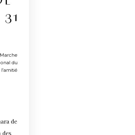
DE
 31
a Marche
ional du
l’amitié
hara de
n des