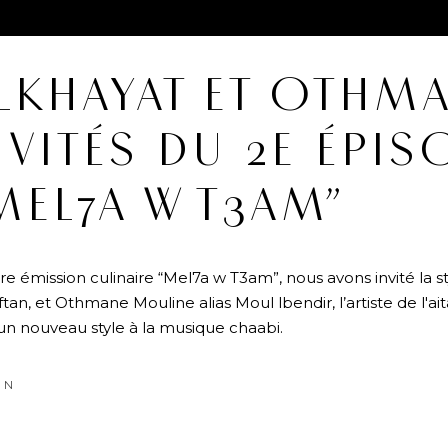
LKHAYAT ET OTHM
NVITÉS DU 2E ÉPIS
MEL7A W T3AM”
émission culinaire “Mel7a w T3am”, nous avons invité la sty
n, et Othmane Mouline alias Moul lbendir, l’artiste de l'ait
n nouveau style à la musique chaabi.
ON