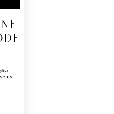
ANE
ODE
liste
a qui a