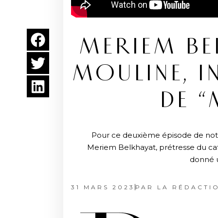
MERIEM BE
MOULINE, I
DE “
Pour ce deuxième épisode de notre 
Meriem Belkhayat, prétresse du cafta
donné u
31 MARS 2023
PAR
LA RÉDACTI