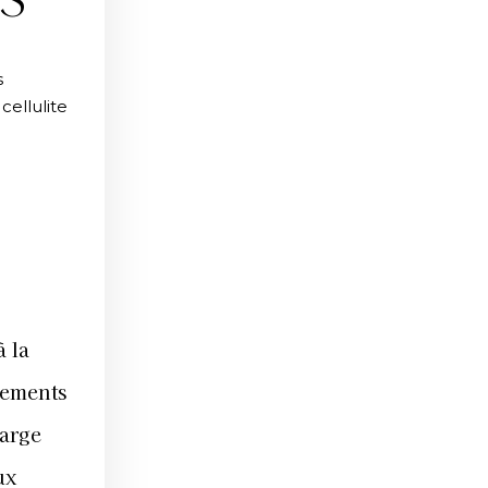
S
s
ellulite
 la
pements
harge
ux