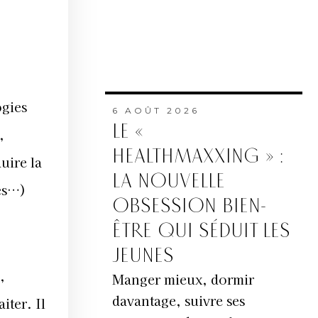
ogies
6 AOÛT 2026
LE «
,
HEALTHMAXXING » :
uire la
LA NOUVELLE
res…)
OBSESSION BIEN-
ÊTRE QUI SÉDUIT LES
JEUNES
,
Manger mieux, dormir
davantage, suivre ses
iter. Il