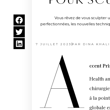
POUR SC
Vous rêvez de vous sculpter u
perfectionnées, les nouvelles techni
7 JUILLET 2023
PAR
DINA KHALI
A
ccent Pr
Health an
chirurgie
à la poin
globale e