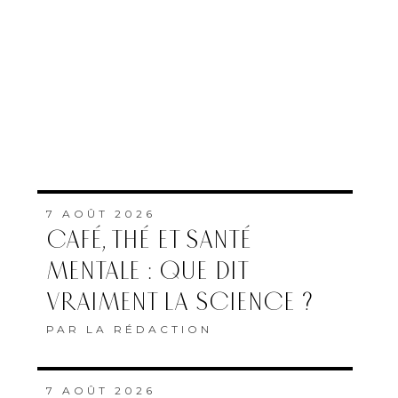
CONNECTIVITÉ AÉRIENNE
HISTORIQUE DE RYANAIR
PAR
FEMMES DU MAROC AVEC
MAP
ABONNEMENT
QUI SOMMES-NOUS
MENTIONS LÉGALES
COOKIES
Copyright © 2022 Femmes du Maroc conception et développement
SG2I Consulting