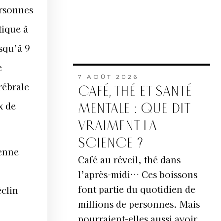
ersonnes
tique à
squ’à 9
e
7 AOÛT 2026
rébrale
CAFÉ, THÉ ET SANTÉ
x de
MENTALE : QUE DIT
VRAIMENT LA
SCIENCE ?
ienne
Café au réveil, thé dans
l’après-midi… Ces boissons
font partie du quotidien de
éclin
millions de personnes. Mais
pourraient-elles aussi avoir