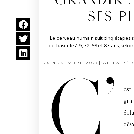
GRANDIR :
SES P
Le cerveau humain suit cinq étapes s
de bascule à 9, 32, 66 et 83 ans, se
26 NOVEMBRE 2025
PAR
LA RÉD
C’
est
gra
écla
dév