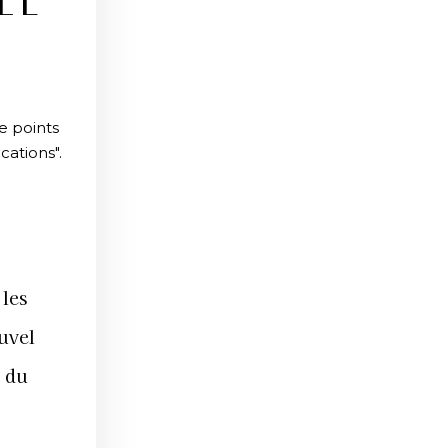
LE
e points
cations".
 les
uvel
s du