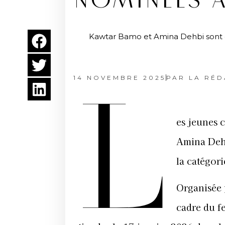
NOMINÉES A
Kawtar Bamo et Amina Dehbi sont en
14 NOVEMBRE 2025
PAR
LA RÉD
L
es jeunes 
Amina Dehb
la catégor
Organisée 
cadre du f