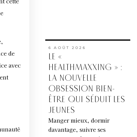
nt cette
le
e,
6 AOÛT 2026
ice de
LE «
ice avec
HEALTHMAXXING » :
ent
LA NOUVELLE
OBSESSION BIEN-
ÊTRE QUI SÉDUIT LES
JEUNES
Manger mieux, dormir
mmunauté
davantage, suivre ses