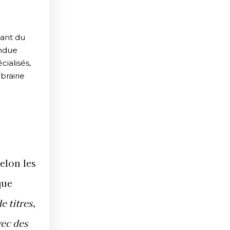
tant du
endue
ialisés,
brairie
selon les
que
e titres,
vec des