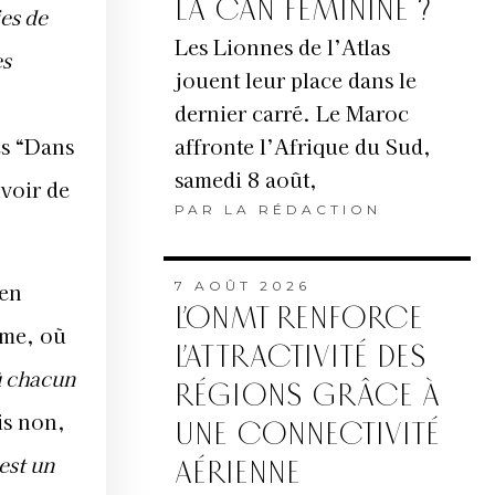
LA CAN FÉMININE ?
ies de
Les Lionnes de l’Atlas
es
jouent leur place dans le
dernier carré. Le Maroc
affronte l’Afrique du Sud,
ès “Dans
samedi 8 août,
uvoir de
PAR
LA RÉDACTION
 en
7 AOÛT 2026
L’ONMT RENFORCE
ime, où
L’ATTRACTIVITÉ DES
où chacun
RÉGIONS GRÂCE À
is non,
UNE CONNECTIVITÉ
est un
AÉRIENNE