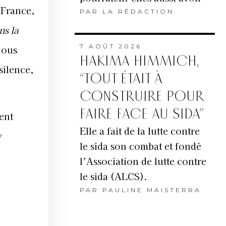
 France,
PAR
LA RÉDACTION
ns la
7 AOÛT 2026
nous
HAKIMA HIMMICH,
silence,
“TOUT ÉTAIT À
CONSTRUIRE POUR
FAIRE FACE AU SIDA”
ient
Elle a fait de la lutte contre
y
le sida son combat et fondé
l’Association de lutte contre
le sida (ALCS).
PAR
PAULINE MAISTERRA