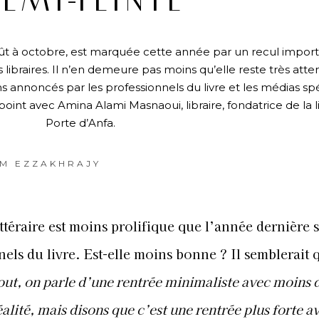
EMI-TEINTE
’août à octobre, est marquée cette année par un recul impor
libraires. Il n’en demeure pas moins qu’elle reste très att
annoncés par les professionnels du livre et les médias spéc
int avec Amina Alami Masnaoui, libraire, fondatrice de la li
Porte d’Anfa.
M EZZAKHRAJY
ittéraire est moins prolifique que l’année dernière 
els du livre. Est-elle moins bonne ? Il semblerait 
out, on parle d’une rentrée minimaliste avec moins d
éalité, mais disons que c’est une rentrée plus forte a