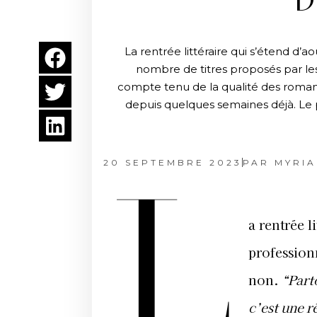
D
La rentrée littéraire qui s’étend d
nombre de titres proposés par les 
compte tenu de la qualité des romans 
depuis quelques semaines déjà. Le po
20 SEPTEMBRE 2023
PAR
MYRIA
L
a rentrée l
professionn
non.
“Part
c’est une r