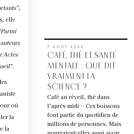
rtants”
,
, elle
“Parmi
s auteurs
7 AOÛT 2026
z Actes
CAFÉ, THÉ ET SANTÉ
MENTALE : QUE DIT
ueil”.
VRAIMENT LA
des
SCIENCE ?
ianiste
Café au réveil, thé dans
jour où
l’après-midi… Ces boissons
font partie du quotidien de
ler la
millions de personnes. Mais
e la
pourraient-elles aussi avoir