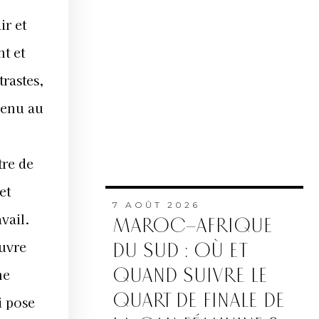
ir et
nt et
trastes,
evenu au
tre de
et
7 AOÛT 2026
vail.
MAROC–AFRIQUE
ouvre
DU SUD : OÙ ET
QUAND SUIVRE LE
ne
QUART DE FINALE DE
i pose