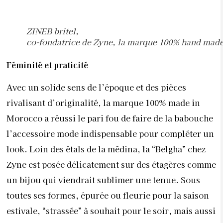
de la paire de “Ring” à celle qui porte le nom de
“Army” en passant par la “Warda” ou la “Cloudy”,
toutes assurent un confort inégalable. Féminité et
praticité deviennent dès lors les points forts de cette
marque qui a lancé, pour ce Ramadan, une nouvelle
collection déclinée dans une belle palette de
couleurs pour conférer la moroccan touch aux
tenues. La marque Zyne compte bien continuer à
sublimer la babouche, et nous, on en redemande !
Le Céleste, une des paires iconiques de Zyne.