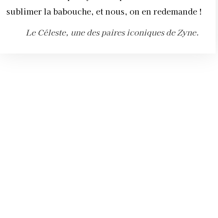
6 AOÛT 2026
LE « HEALTHMAXXING » : LA
NOUVELLE OBSESSION
BIEN-ÊTRE QUI SÉDUIT LES
JEUNES
PAR
LA RÉDACTION
6 AOÛT 2026
SAFI : LA 7E ÉDITION DE
L’ÉVÉNEMENT “LES PLAGES
DE LA POÉSIE”, DU 9 AU 11