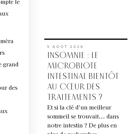
mpte le
 aux
améra
5 AOÛT 2026
rs
INSOMNIE : LE
ie grand
MICROBIOTE
INTESTINAL BIENTÔT
AU CŒUR DES
our des
TRAITEMENTS ?
Et si la clé d'un meilleur
aux
sommeil se trouvait... dans
notre intestin ? De plus en