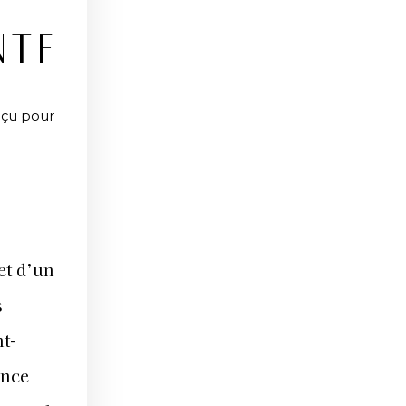
NTE
onçu pour
et d’un
s
nt-
ence