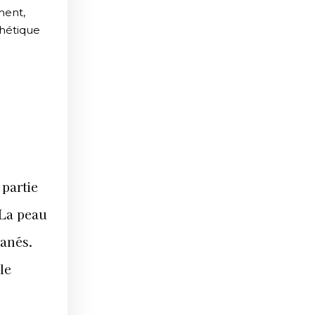
ment,
thétique
 partie
 La peau
tanés.
 le