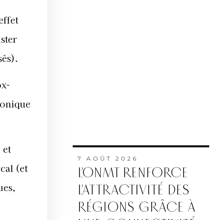
effet
ister
sés).
ox-
ronique
 et
7 AOÛT 2026
cal (et
L’ONMT RENFORCE
ues,
L’ATTRACTIVITÉ DES
RÉGIONS GRÂCE À