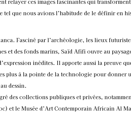
c) et le Musée d’Art Contemporain Africain Al M
ni (ex rue Boissy-d’Anglas) Casablanca 20 100
2 98 17 86
30 à 13h et de 14h30 à 19h et le lundi de 14h30 à