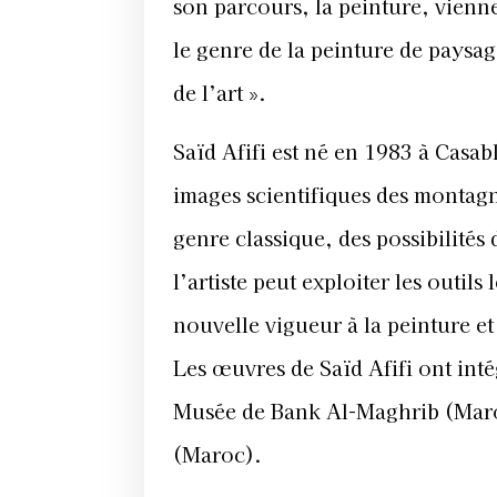
Musée de Bank Al-Maghrib (Maro
(Maroc).
Galerie d’art L’Atelier 21
21, rue Abou Mahassine Arrouya
Tél : 05 22 98 17 85 / Fax : 05 2
www.latelier21.ma
Courriel :
latelier21@gmail.com
Ouvert du mardi au samedi de 9h