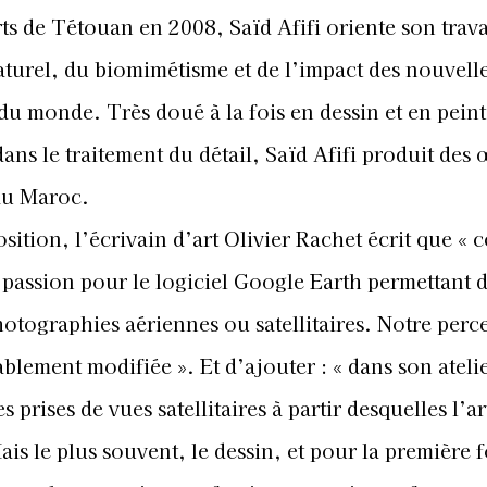
prises de vues satellitaires à partir desquelles l’ar
ais le plus souvent, le dessin, et pour la première 
ent relayer ces images fascinantes qui transforment
e tel que nous avions l’habitude de le définir en hi
lanca. Fasciné par l’archéologie, les lieux futuriste
es et des fonds marins, Saïd Afifi ouvre au paysag
d’expression inédites. Il apporte aussi la preuve qu
s les plus à la pointe de la technologie pour donner 
 au dessin.
́gré des collections publiques et privées, notammen