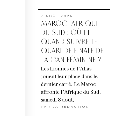
7 AOÛT 2026
MAROC–AFRIQUE
il vers
DU SUD : OÙ ET
es
QUAND SUIVRE LE
ture,
QUART DE FINALE DE
 œuvres
LA CAN FÉMININE ?
Les Lionnes de l’Atlas
jouent leur place dans le
es
dernier carré. Le Maroc
d’avoir
affronte l’Afrique du Sud,
eption
samedi 8 août,
r, sont
PAR
LA RÉDACTION