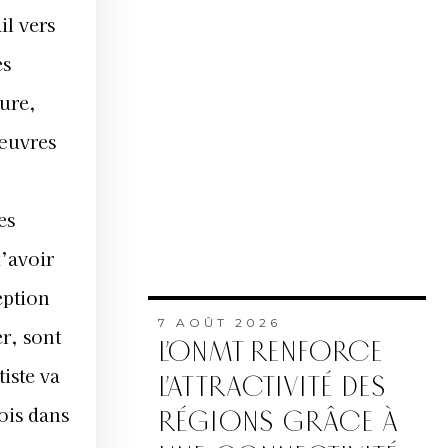
tiste va
fois dans
 surtout
stoire
s, les
e, un
e
7 AOÛT 2026
une
L’ONMT RENFORCE
L’ATTRACTIVITÉ DES
t le
RÉGIONS GRÂCE À