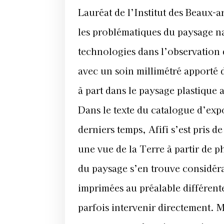
imprimées au préalable différentes 
parfois intervenir directement. M
son parcours, la peinture, vienn
le genre de la peinture de paysag
de l’art ».
Saïd Afifi est né en 1983 à Casab
images scientifiques des montagn
genre classique, des possibilités 
l’artiste peut exploiter les outil
nouvelle vigueur à la peinture et
Les œuvres de Saïd Afifi ont inte