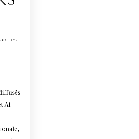
RS
an. Les
diffusés
t Al
ionale,